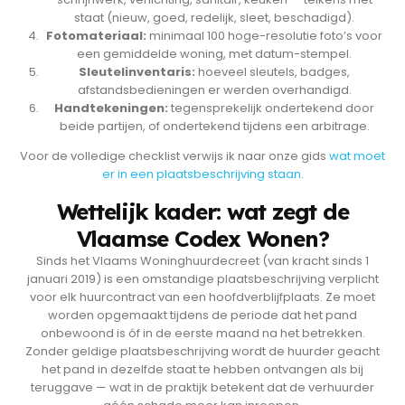
staat (nieuw, goed, redelijk, sleet, beschadigd).
Fotomateriaal:
minimaal 100 hoge-resolutie foto’s voor
een gemiddelde woning, met datum-stempel.
Sleutelinventaris:
hoeveel sleutels, badges,
afstandsbedieningen er werden overhandigd.
Handtekeningen:
tegensprekelijk ondertekend door
beide partijen, of ondertekend tijdens een arbitrage.
Voor de volledige checklist verwijs ik naar onze gids
wat moet
er in een plaatsbeschrijving staan
.
Wettelijk kader: wat zegt de
Vlaamse Codex Wonen?
Sinds het Vlaams Woninghuurdecreet (van kracht sinds 1
januari 2019) is een omstandige plaatsbeschrijving verplicht
voor elk huurcontract van een hoofdverblijfplaats. Ze moet
worden opgemaakt tijdens de periode dat het pand
onbewoond is óf in de eerste maand na het betrekken.
Zonder geldige plaatsbeschrijving wordt de huurder geacht
het pand in dezelfde staat te hebben ontvangen als bij
teruggave — wat in de praktijk betekent dat de verhuurder