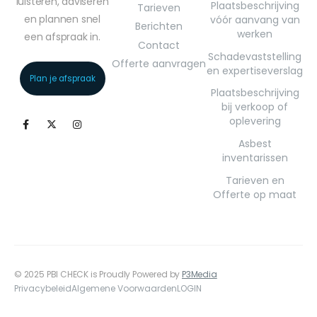
luisteren, adviseren
Plaatsbeschrijving
Tarieven
en plannen snel
vóór aanvang van
Berichten
werken
een afspraak in.
Contact
Schadevaststelling
Offerte aanvragen
en expertiseverslag
Plan je afspraak
Plaatsbeschrijving
bij verkoop of
oplevering
Asbest
inventarissen
Tarieven en
Offerte op maat
© 2025 PBI CHECK is Proudly Powered by
P3Media
Privacybeleid
Algemene Voorwaarden
LOGIN