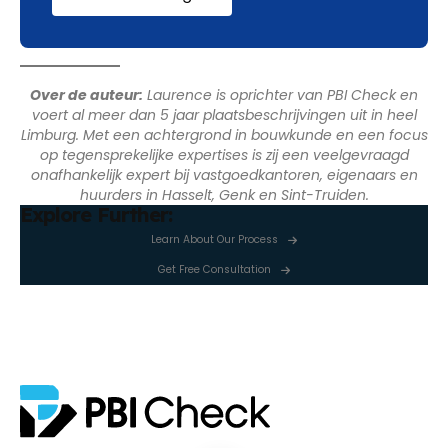
Over de auteur:
Laurence is oprichter van PBI Check en
voert al meer dan 5 jaar plaatsbeschrijvingen uit in heel
Limburg. Met een achtergrond in bouwkunde en een focus
op tegensprekelijke expertises is zij een veelgevraagd
onafhankelijk expert bij vastgoedkantoren, eigenaars en
huurders in Hasselt, Genk en Sint-Truiden.
Explore Further:
Learn About Our Process
Get Free Consultation