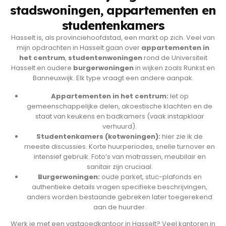
stadswoningen, appartementen en
studentenkamers
Hasselt is, als provinciehoofdstad, een markt op zich. Veel van
mijn opdrachten in Hasselt gaan over
appartementen in
het centrum
,
studentenwoningen
rond de Universiteit
Hasselt en oudere
burgerwoningen
in wijken zoals Runkst en
Banneuxwijk. Elk type vraagt een andere aanpak.
Appartementen in het centrum:
let op
gemeenschappelijke delen, akoestische klachten en de
staat van keukens en badkamers (vaak instapklaar
verhuurd).
Studentenkamers (kotwoningen):
hier zie ik de
meeste discussies. Korte huurperiodes, snelle turnover en
intensief gebruik. Foto’s van matrassen, meubilair en
sanitair zijn cruciaal.
Burgerwoningen:
oude parket, stuc-plafonds en
authentieke details vragen specifieke beschrijvingen,
anders worden bestaande gebreken later toegerekend
aan de huurder.
Werk je met een vastgoedkantoor in Hasselt? Veel kantoren in