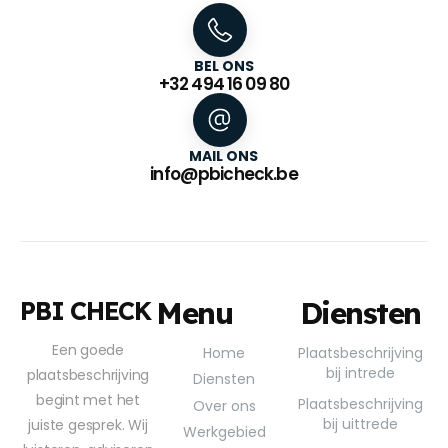
BEL ONS
+32 494 16 09 80
MAIL ONS
info@pbicheck.be
Menu
Diensten
PBI CHECK
Een goede
Home
Plaatsbeschrijving
bij intrede
plaatsbeschrijving
Diensten
begint met het
Plaatsbeschrijving
Over ons
bij uittrede
juiste gesprek. Wij
Werkgebied