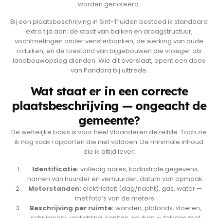
worden genoteerd.
Bij een plaatsbeschrijving in Sint-Truiden besteed ik standaard
extra tijd aan: de staat van balken en draagstructuur,
vochtmetingen onder vensterbanken, de werking van oude
rolluiken, en de toestand van bijgebouwen die vroeger als
landbouwopslag dienden. Wie dit overslaat, opent een doos
van Pandora bij uittrede.
Wat staat er in een correcte
plaatsbeschrijving — ongeacht de
gemeente?
De wettelijke basis is voor heel Vlaanderen dezelfde. Toch zie
ik nog vaak rapporten die niet voldoen. De minimale inhoud
die ik altijd lever:
Identificatie:
volledig adres, kadastrale gegevens,
namen van huurder en verhuurder, datum van opmaak.
Meterstanden:
elektriciteit (dag/nacht), gas, water —
met foto’s van de meters.
Beschrijving per ruimte:
wanden, plafonds, vloeren,
schrijnwerk, verlichting, sanitair, keuken — telkens met