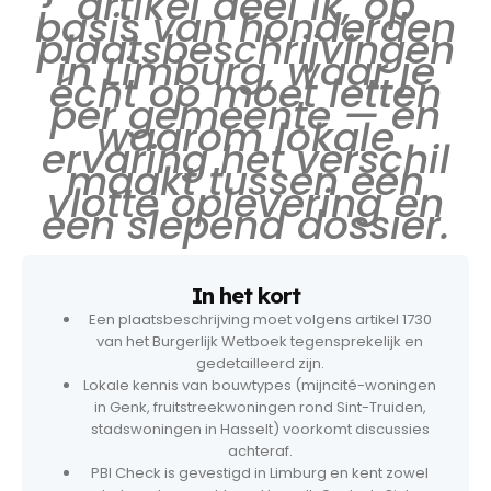
artikel deel ik, op
basis van honderden
plaatsbeschrijvingen
in Limburg, waar je
écht op moet letten
per gemeente — en
waarom lokale
ervaring het verschil
maakt tussen een
vlotte oplevering en
een slepend dossier.
In het kort
Een plaatsbeschrijving moet volgens artikel 1730
van het Burgerlijk Wetboek tegensprekelijk en
gedetailleerd zijn.
Lokale kennis van bouwtypes (mijncité-woningen
in Genk, fruitstreekwoningen rond Sint-Truiden,
stadswoningen in Hasselt) voorkomt discussies
achteraf.
PBI Check is gevestigd in Limburg en kent zowel