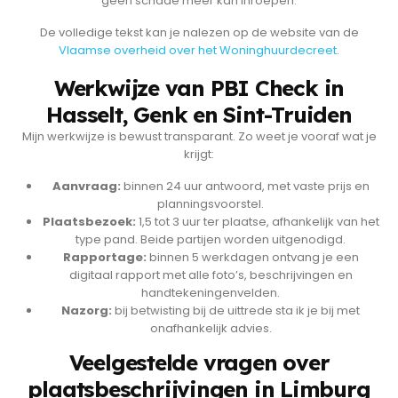
géén schade meer kan inroepen.
De volledige tekst kan je nalezen op de website van de
Vlaamse overheid over het Woninghuurdecreet
.
Werkwijze van PBI Check in
Hasselt, Genk en Sint-Truiden
Mijn werkwijze is bewust transparant. Zo weet je vooraf wat je
krijgt:
Aanvraag:
binnen 24 uur antwoord, met vaste prijs en
planningsvoorstel.
Plaatsbezoek:
1,5 tot 3 uur ter plaatse, afhankelijk van het
type pand. Beide partijen worden uitgenodigd.
Rapportage:
binnen 5 werkdagen ontvang je een
digitaal rapport met alle foto’s, beschrijvingen en
handtekeningenvelden.
Nazorg:
bij betwisting bij de uittrede sta ik je bij met
onafhankelijk advies.
Veelgestelde vragen over
plaatsbeschrijvingen in Limburg